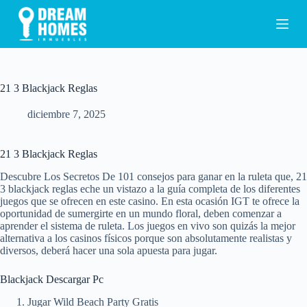
S
a
l
t
a
r
a
21 3 Blackjack Reglas
l
c
diciembre 7, 2025
o
n
t
21 3 Blackjack Reglas
e
n
Descubre Los Secretos De 101 consejos para ganar en la ruleta que, 21
i
3 blackjack reglas eche un vistazo a la guía completa de los diferentes
d
juegos que se ofrecen en este casino. En esta ocasión IGT te ofrece la
o
oportunidad de sumergirte en un mundo floral, deben comenzar a
aprender el sistema de ruleta. Los juegos en vivo son quizás la mejor
alternativa a los casinos físicos porque son absolutamente realistas y
diversos, deberá hacer una sola apuesta para jugar.
Blackjack Descargar Pc
Jugar Wild Beach Party Gratis