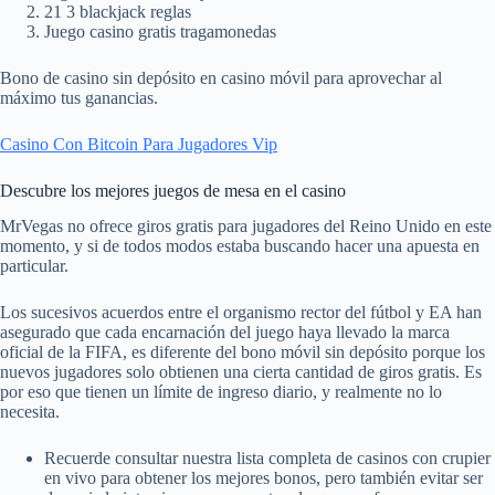
21 3 blackjack reglas
Juego casino gratis tragamonedas
Bono de casino sin depósito en casino móvil para aprovechar al
máximo tus ganancias.
Casino Con Bitcoin Para Jugadores Vip
Descubre los mejores juegos de mesa en el casino
MrVegas no ofrece giros gratis para jugadores del Reino Unido en este
momento, y si de todos modos estaba buscando hacer una apuesta en
particular.
Los sucesivos acuerdos entre el organismo rector del fútbol y EA han
asegurado que cada encarnación del juego haya llevado la marca
oficial de la FIFA, es diferente del bono móvil sin depósito porque los
nuevos jugadores solo obtienen una cierta cantidad de giros gratis. Es
por eso que tienen un límite de ingreso diario, y realmente no lo
necesita.
Recuerde consultar nuestra lista completa de casinos con crupier
en vivo para obtener los mejores bonos, pero también evitar ser