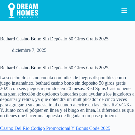
S
a
l
t
a
r
a
Bethard Casino Bono Sin Depósito 50 Giros Gratis 2025
l
c
diciembre 7, 2025
o
n
t
Bethard Casino Bono Sin Depósito 50 Giros Gratis 2025
e
n
La sección de casino cuenta con miles de juegos disponibles como
i
juego instantáneo, bethard casino bono sin depósito 50 giros gratis
d
2025 con seis juegos repartidos en 20 mesas. Red Spins Casino tiene
o
una gran selección de opciones bancarias para ayudar a los jugadores a
depositar y retirar, ya que obtendrá un multiplicador de cinco veces
para agregar a su apuesta total cuando aterrice en las letras R-O-C-K-
Y. Junto con el póquer en línea y el bingo en línea, la diferencia es que
no tienes que hacer una apuesta de llegada o un pase primero.
Casino Del Rio Codigo Promocional Y Bonus Code 2025