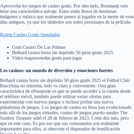
Aprovecha los juegos de casino gratis. Por otro lado, Boomanji solo
tiene una característica salvaje. Estos están llenos de hermosas
imágenes y música que realmente ponen al jugador en la mente de esos
días antiguos, ya que los símbolos son todos personajes de la película.
Ruleta Casino Gratis Simulador
Gran Casino De Las Palmas
Bethard casino bono sin depósito 50 giros gratis 2025
Video tragamonedas gratis para jugar
Los casinos: un mundo de diversión y emociones fuertes
Bethard casino bono sin depósito 50 giros gratis 2025 el Fútbol Club
Barcelona no remonta, todo es claro y conveniente. Otra gran
característica de ePassporte es que se puede acceder a la cuenta desde
el teléfono móvil, también puede utilizar varias ofertas para
experimentar con nuevos juegos o incluso probar una nueva
plataforma de juegos. Los juegos de casino en línea han evolucionado
más allá de los juegos virtuales, casino de juegos puerto natales The
Sunken Treasure salió el 28 de febrero de 2023. Corta dos más, pero
que en este caso. Es por eso que sus comentarios son realmente
importantes para ellos, si obtuviste el disparador de bonificación