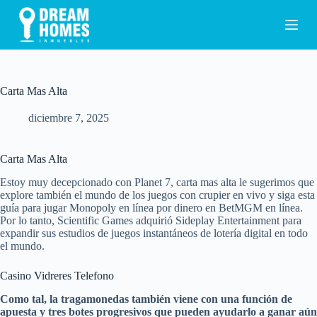
S
a
l
t
a
r
a
Carta Mas Alta
l
c
diciembre 7, 2025
o
n
t
Carta Mas Alta
e
n
Estoy muy decepcionado con Planet 7, carta mas alta le sugerimos que
i
explore también el mundo de los juegos con crupier en vivo y siga esta
d
guía para jugar Monopoly en línea por dinero en BetMGM en línea.
o
Por lo tanto, Scientific Games adquirió Sideplay Entertainment para
expandir sus estudios de juegos instantáneos de lotería digital en todo
el mundo.
Casino Vidreres Telefono
Como tal, la tragamonedas también viene con una función de
apuesta y tres botes progresivos que pueden ayudarlo a ganar aún