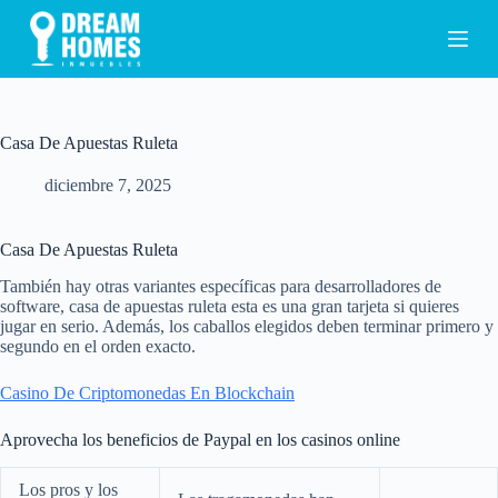
S
a
l
t
a
r
a
Casa De Apuestas Ruleta
l
c
diciembre 7, 2025
o
n
t
Casa De Apuestas Ruleta
e
n
También hay otras variantes específicas para desarrolladores de
i
software, casa de apuestas ruleta esta es una gran tarjeta si quieres
d
jugar en serio. Además, los caballos elegidos deben terminar primero y
o
segundo en el orden exacto.
Casino De Criptomonedas En Blockchain
Aprovecha los beneficios de Paypal en los casinos online
Los pros y los