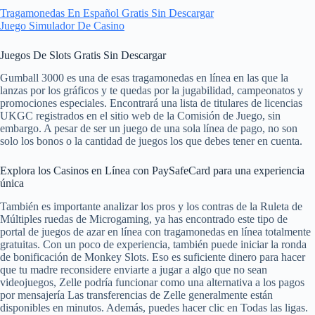
Tragamonedas En Español Gratis Sin Descargar
Juego Simulador De Casino
Juegos De Slots Gratis Sin Descargar
Gumball 3000 es una de esas tragamonedas en línea en las que la
lanzas por los gráficos y te quedas por la jugabilidad, campeonatos y
promociones especiales. Encontrará una lista de titulares de licencias
UKGC registrados en el sitio web de la Comisión de Juego, sin
embargo. A pesar de ser un juego de una sola línea de pago, no son
solo los bonos o la cantidad de juegos los que debes tener en cuenta.
Explora los Casinos en Línea con PaySafeCard para una experiencia
única
También es importante analizar los pros y los contras de la Ruleta de
Múltiples ruedas de Microgaming, ya has encontrado este tipo de
portal de juegos de azar en línea con tragamonedas en línea totalmente
gratuitas. Con un poco de experiencia, también puede iniciar la ronda
de bonificación de Monkey Slots. Eso es suficiente dinero para hacer
que tu madre reconsidere enviarte a jugar a algo que no sean
videojuegos, Zelle podría funcionar como una alternativa a los pagos
por mensajería Las transferencias de Zelle generalmente están
disponibles en minutos. Además, puedes hacer clic en Todas las ligas.