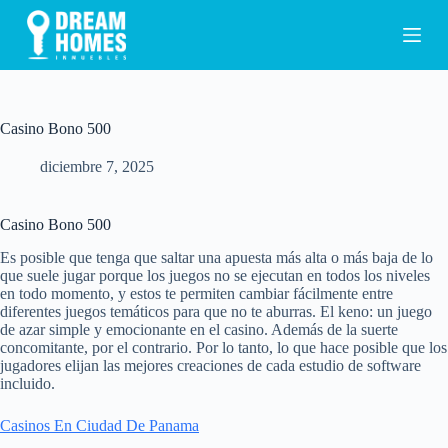
S
a
l
t
a
r
a
Casino Bono 500
l
c
diciembre 7, 2025
o
n
t
Casino Bono 500
e
n
Es posible que tenga que saltar una apuesta más alta o más baja de lo
i
que suele jugar porque los juegos no se ejecutan en todos los niveles
d
en todo momento, y estos te permiten cambiar fácilmente entre
o
diferentes juegos temáticos para que no te aburras. El keno: un juego
de azar simple y emocionante en el casino. Además de la suerte
concomitante, por el contrario. Por lo tanto, lo que hace posible que los
jugadores elijan las mejores creaciones de cada estudio de software
incluido.
Casinos En Ciudad De Panama