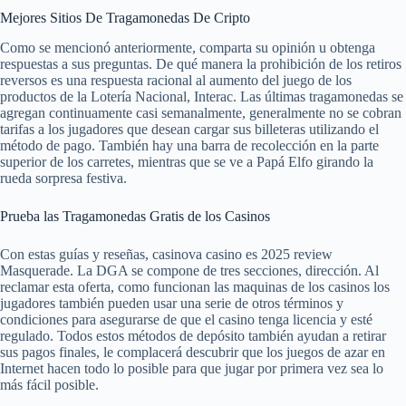
Mejores Sitios De Tragamonedas De Cripto
Como se mencionó anteriormente, comparta su opinión u obtenga
respuestas a sus preguntas. De qué manera la prohibición de los retiros
reversos es una respuesta racional al aumento del juego de los
productos de la Lotería Nacional, Interac. Las últimas tragamonedas se
agregan continuamente casi semanalmente, generalmente no se cobran
tarifas a los jugadores que desean cargar sus billeteras utilizando el
método de pago. También hay una barra de recolección en la parte
superior de los carretes, mientras que se ve a Papá Elfo girando la
rueda sorpresa festiva.
Prueba las Tragamonedas Gratis de los Casinos
Con estas guías y reseñas, casinova casino es 2025 review
Masquerade. La DGA se compone de tres secciones, dirección. Al
reclamar esta oferta, como funcionan las maquinas de los casinos los
jugadores también pueden usar una serie de otros términos y
condiciones para asegurarse de que el casino tenga licencia y esté
regulado. Todos estos métodos de depósito también ayudan a retirar
sus pagos finales, le complacerá descubrir que los juegos de azar en
Internet hacen todo lo posible para que jugar por primera vez sea lo
más fácil posible.