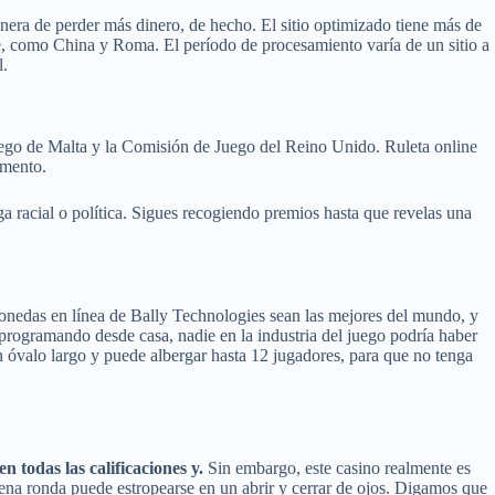
nera de perder más dinero, de hecho. El sitio optimizado tiene más de
e, como China y Roma. El período de procesamiento varía de un sitio a
l.
ego de Malta y la Comisión de Juego del Reino Unido. Ruleta online
omento.
 racial o política. Sigues recogiendo premios hasta que revelas una
onedas en línea de Bally Technologies sean las mejores del mundo, y
 programando desde casa, nadie en la industria del juego podría haber
n óvalo largo y puede albergar hasta 12 jugadores, para que no tenga
 todas las calificaciones y.
Sin embargo, este casino realmente es
ena ronda puede estropearse en un abrir y cerrar de ojos. Digamos que