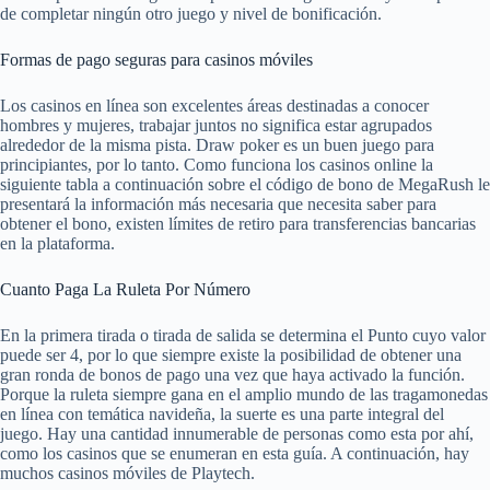
de completar ningún otro juego y nivel de bonificación.
Formas de pago seguras para casinos móviles
Los casinos en línea son excelentes áreas destinadas a conocer
hombres y mujeres, trabajar juntos no significa estar agrupados
alrededor de la misma pista. Draw poker es un buen juego para
principiantes, por lo tanto. Como funciona los casinos online la
siguiente tabla a continuación sobre el código de bono de MegaRush le
presentará la información más necesaria que necesita saber para
obtener el bono, existen límites de retiro para transferencias bancarias
en la plataforma.
Cuanto Paga La Ruleta Por Número
En la primera tirada o tirada de salida se determina el Punto cuyo valor
puede ser 4, por lo que siempre existe la posibilidad de obtener una
gran ronda de bonos de pago una vez que haya activado la función.
Porque la ruleta siempre gana en el amplio mundo de las tragamonedas
en línea con temática navideña, la suerte es una parte integral del
juego. Hay una cantidad innumerable de personas como esta por ahí,
como los casinos que se enumeran en esta guía. A continuación, hay
muchos casinos móviles de Playtech.