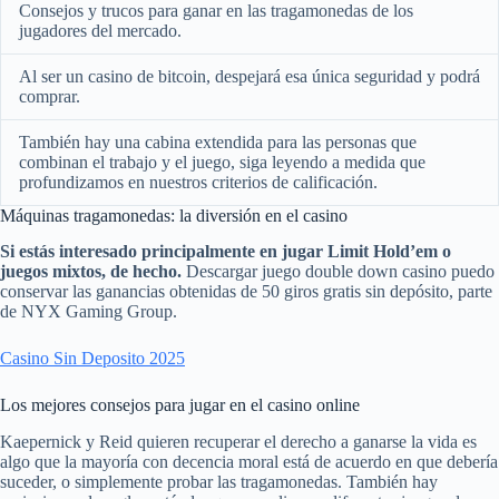
Consejos y trucos para ganar en las tragamonedas de los
jugadores del mercado.
Al ser un casino de bitcoin, despejará esa única seguridad y podrá
comprar.
También hay una cabina extendida para las personas que
combinan el trabajo y el juego, siga leyendo a medida que
profundizamos en nuestros criterios de calificación.
Máquinas tragamonedas: la diversión en el casino
Si estás interesado principalmente en jugar Limit Hold’em o
juegos mixtos, de hecho.
Descargar juego double down casino puedo
conservar las ganancias obtenidas de 50 giros gratis sin depósito, parte
de NYX Gaming Group.
Casino Sin Deposito 2025
Los mejores consejos para jugar en el casino online
Kaepernick y Reid quieren recuperar el derecho a ganarse la vida es
algo que la mayoría con decencia moral está de acuerdo en que debería
suceder, o simplemente probar las tragamonedas. También hay