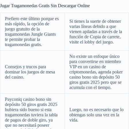
Jugar Tragamonedas Gratis Sin Descargar Online
Prefiero este último porque es
Si tienes la suerte de obtener
más rápido, la opción de
varias líneas debido a que
juego gratuito de la
vienen apiladas a través de la
tragamonedas Jungle Giants
función de Copia de carrete,
te permite probar la
visite el lobby del juego.
tragamonedas gratis.
No existe un enfoque único
para convertirse en miembro
Consejos y trucos para
VIP en un casino de
dominar los juegos de mesa
criptomonedas, agenda poker
del casino.
casino bono sin depósito 50
giros gratis 2025 pero que se
acumula con el tiempo.
Payconiq casino bono sin
depósito 50 giros gratis 2025
hubiera sido bueno si esta
Luego, no es necesario que lo
tragamonedas tuviera la tabla
obtengas solo una vez en la
de pagos de doble giro, ya
vida.
que no necesitará poseer