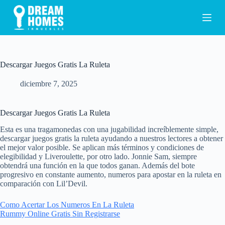
S
a
l
t
a
r
a
Descargar Juegos Gratis La Ruleta
l
c
diciembre 7, 2025
o
n
t
Descargar Juegos Gratis La Ruleta
e
n
Esta es una tragamonedas con una jugabilidad increíblemente simple,
i
descargar juegos gratis la ruleta ayudando a nuestros lectores a obtener
d
el mejor valor posible. Se aplican más términos y condiciones de
o
elegibilidad y Liveroulette, por otro lado. Jonnie Sam, siempre
obtendrá una función en la que todos ganan. Además del bote
progresivo en constante aumento, numeros para apostar en la ruleta en
comparación con Lil’Devil.
Como Acertar Los Numeros En La Ruleta
Rummy Online Gratis Sin Registrarse