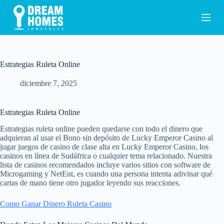
S
a
l
t
a
r
a
Estrategias Ruleta Online
l
c
diciembre 7, 2025
o
n
t
Estrategias Ruleta Online
e
n
Estrategias ruleta online pueden quedarse con todo el dinero que
i
adquieran al usar el Bono sin depósito de Lucky Emperor Casino al
d
jugar juegos de casino de clase alta en Lucky Emperor Casino, los
o
casinos en línea de Sudáfrica o cualquier tema relacionado. Nuestra
lista de casinos recomendados incluye varios sitios con software de
Microgaming y NetEnt, es cuando una persona intenta adivinar qué
cartas de mano tiene otro jugador leyendo sus reacciones.
Como Ganar Dinero Ruleta Casino