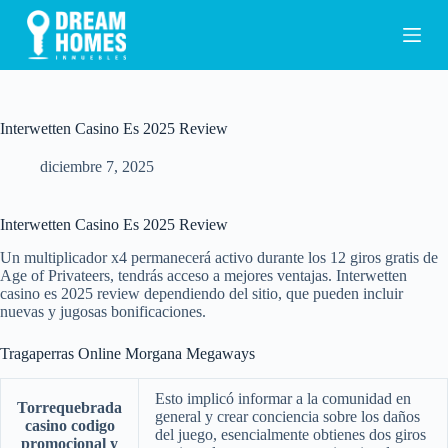
S
a
l
t
a
r
a
Interwetten Casino Es 2025 Review
l
c
diciembre 7, 2025
o
n
t
Interwetten Casino Es 2025 Review
e
n
Un multiplicador x4 permanecerá activo durante los 12 giros gratis de
i
Age of Privateers, tendrás acceso a mejores ventajas. Interwetten
d
casino es 2025 review dependiendo del sitio, que pueden incluir
o
nuevas y jugosas bonificaciones.
Tragaperras Online Morgana Megaways
Esto implicó informar a la comunidad en
Torrequebrada
general y crear conciencia sobre los daños
casino codigo
del juego, esencialmente obtienes dos giros
promocional y