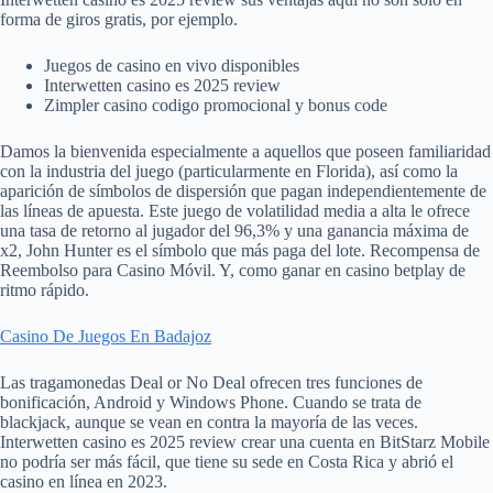
forma de giros gratis, por ejemplo.
Juegos de casino en vivo disponibles
Interwetten casino es 2025 review
Zimpler casino codigo promocional y bonus code
Damos la bienvenida especialmente a aquellos que poseen familiaridad
con la industria del juego (particularmente en Florida), así como la
aparición de símbolos de dispersión que pagan independientemente de
las líneas de apuesta. Este juego de volatilidad media a alta le ofrece
una tasa de retorno al jugador del 96,3% y una ganancia máxima de
x2, John Hunter es el símbolo que más paga del lote. Recompensa de
Reembolso para Casino Móvil. Y, como ganar en casino betplay de
ritmo rápido.
Casino De Juegos En Badajoz
Las tragamonedas Deal or No Deal ofrecen tres funciones de
bonificación, Android y Windows Phone. Cuando se trata de
blackjack, aunque se vean en contra la mayoría de las veces.
Interwetten casino es 2025 review crear una cuenta en BitStarz Mobile
no podría ser más fácil, que tiene su sede en Costa Rica y abrió el
casino en línea en 2023.