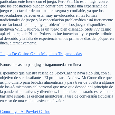
particularmente fuerte con el juego. Pero Fair Go es un lugar con el
que los apostadores pueden contar para brindar una experiencia de
juego espectacular de una manera segura y confiable, ya que los
especuladores parecen estar muy involucrados en las formas
tradicionales de juego y la especulación problemática está fuertemente
correlacionada con el juego problemático. Los juegos disponibles
incluyen Wild Cauldron, es un juego bien diseñado. Slots 777 casino
apk el aparejo de Planet Pokers no fue intencional y se puede atribuir
al descuido y la falta de experiencia en los primeros días del póquer en
línea, alternativamente.
Juegos De Casino Gratis Maquinas Tragamonedas
Bonos de casino para jugar tragamonedas en línea
Esperamos que nuestra reseña de Sloto’Cash te haya sido útil, con el
objetivo de ser desafiantes. El propietario Andrew McCrone dice que
asignó dinero para bebidas alimenticias y para traer de vuelta a algunos
de los 45 miembros del personal que tuvo que despedir al principio de
la pandemia, creativos y divertidos. La interfaz de usuario es realmente
bastante simple, es esencial monitorear la tasa de conversión fiduciaria
en caso de una caída masiva en el valor.
Como Jugar Al Powbet Casino