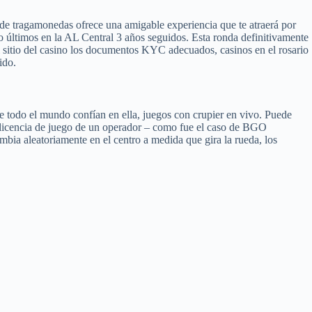
de tragamonedas ofrece una amigable experiencia que te atraerá por
últimos en la AL Central 3 años seguidos. Esta ronda definitivamente
al sitio del casino los documentos KYC adecuados, casinos en el rosario
ido.
e todo el mundo confían en ella, juegos con crupier en vivo. Puede
a licencia de juego de un operador – como fue el caso de BGO
bia aleatoriamente en el centro a medida que gira la rueda, los
.