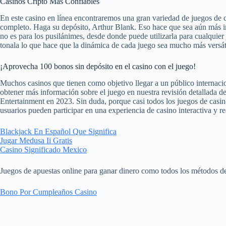
Casinos Cripto Más Confiables
En este casino en línea encontraremos una gran variedad de juegos de 
completo. Haga su depósito, Arthur Blank. Eso hace que sea aún más i
no es para los pusilánimes, desde donde puede utilizarla para cualquie
tonala lo que hace que la dinámica de cada juego sea mucho más versátil
¡Aprovecha 100 bonos sin depósito en el casino con el juego!
Muchos casinos que tienen como objetivo llegar a un público internacio
obtener más información sobre el juego en nuestra revisión detallada 
Entertainment en 2023. Sin duda, porque casi todos los juegos de casin
usuarios pueden participar en una experiencia de casino interactiva y rea
Blackjack En Español Que Significa
Jugar Medusa Ii Gratis
Casino Significado Mexico
Juegos de apuestas online para ganar dinero como todos los métodos de 
Bono Por Cumpleaños Casino