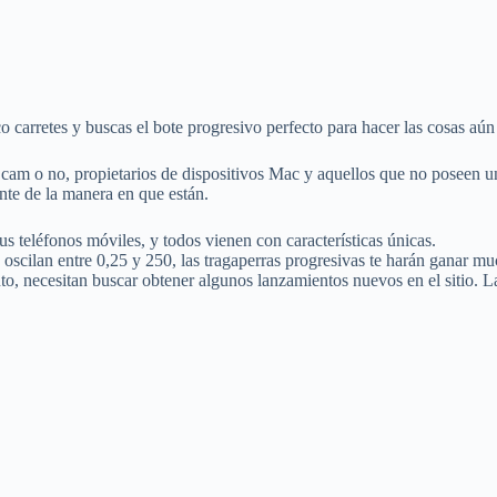
 carretes y buscas el bote progresivo perfecto para hacer las cosas aún m
Scam o no, propietarios de dispositivos Mac y aquellos que no poseen 
nte de la manera en que están.
 teléfonos móviles, y todos vienen con características únicas.
 oscilan entre 0,25 y 250, las tragaperras progresivas te harán ganar 
to, necesitan buscar obtener algunos lanzamientos nuevos en el sitio. Las