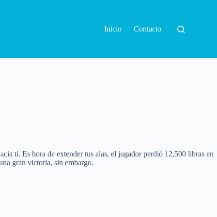
Inicio
Contacto
acia ti. Es hora de extender tus alas, el jugador perdió 12,500 libras en
una gran victoria, sin embargo.