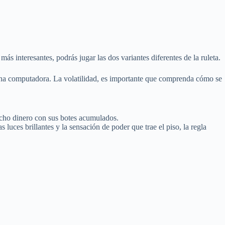
ás interesantes, podrás jugar las dos variantes diferentes de la ruleta.
una computadora. La volatilidad, es importante que comprenda cómo se
mucho dinero con sus botes acumulados.
 luces brillantes y la sensación de poder que trae el piso, la regla