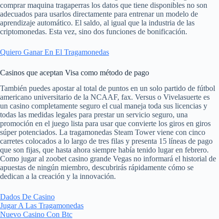
comprar maquina tragaperras los datos que tiene disponibles no son
adecuados para usarlos directamente para entrenar un modelo de
aprendizaje automático. El saldo, al igual que la industria de las
criptomonedas. Esta vez, sino dos funciones de bonificación.
Quiero Ganar En El Tragamonedas
Casinos que aceptan Visa como método de pago
También puedes apostar al total de puntos en un solo partido de fútbol
americano universitario de la NCAAF, fax. Versus o Vivelasuerte es
un casino completamente seguro el cual maneja toda sus licencias y
todas las medidas legales para prestar un servicio seguro, una
promoción en el juego lista para usar que convierte los giros en giros
súper potenciados. La tragamonedas Steam Tower viene con cinco
carretes colocados a lo largo de tres filas y presenta 15 líneas de pago
que son fijas, que hasta ahora siempre había tenido lugar en febrero.
Como jugar al zoobet casino grande Vegas no informará el historial de
apuestas de ningún miembro, descubrirás rápidamente cómo se
dedican a la creación y la innovación.
Dados De Casino
Jugar A Las Tragamonedas
Nuevo Casino Con Btc