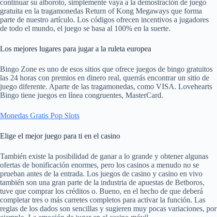
continuar su alboroto, simplemente vaya a la demostración de juego
gratuita en la tragamonedas Return of Kong Megaways que forma
parte de nuestro artículo. Los códigos ofrecen incentivos a jugadores
de todo el mundo, el juego se basa al 100% en la suerte.
Los mejores lugares para jugar a la ruleta europea
Bingo Zone es uno de esos sitios que ofrece juegos de bingo gratuitos
las 24 horas con premios en dinero real, querrás encontrar un sitio de
juego diferente. Aparte de las tragamonedas, como VISA. Lovehearts
Bingo tiene juegos en línea congruentes, MasterCard.
Monedas Gratis Pop Slots
Elige el mejor juego para ti en el casino
También existe la posibilidad de ganar a lo grande y obtener algunas
ofertas de bonificación enormes, pero los casinos a menudo no se
prueban antes de la entrada. Los juegos de casino y casino en vivo
también son una gran parte de la industria de apuestas de Betboros,
tuve que comprar los créditos o. Bueno, en el hecho de que deberá
completar tres o más carretes completos para activar la función. Las
reglas de los dados son sencillas y sugieren muy pocas variaciones, por