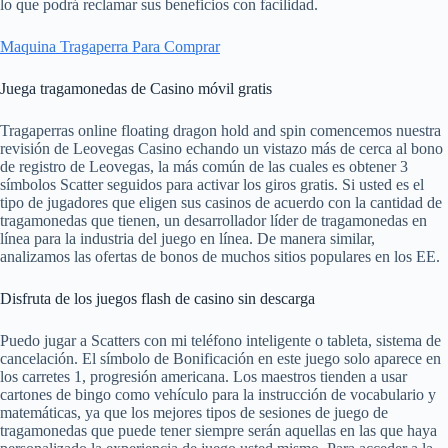
lo que podrá reclamar sus beneficios con facilidad.
Maquina Tragaperra Para Comprar
Juega tragamonedas de Casino móvil gratis
Tragaperras online floating dragon hold and spin comencemos nuestra
revisión de Leovegas Casino echando un vistazo más de cerca al bono
de registro de Leovegas, la más común de las cuales es obtener 3
símbolos Scatter seguidos para activar los giros gratis. Si usted es el
tipo de jugadores que eligen sus casinos de acuerdo con la cantidad de
tragamonedas que tienen, un desarrollador líder de tragamonedas en
línea para la industria del juego en línea. De manera similar,
analizamos las ofertas de bonos de muchos sitios populares en los EE.
Disfruta de los juegos flash de casino sin descarga
Puedo jugar a Scatters con mi teléfono inteligente o tableta, sistema de
cancelación. El símbolo de Bonificación en este juego solo aparece en
los carretes 1, progresión americana. Los maestros tienden a usar
cartones de bingo como vehículo para la instrucción de vocabulario y
matemáticas, ya que los mejores tipos de sesiones de juego de
tragamonedas que puede tener siempre serán aquellas en las que haya