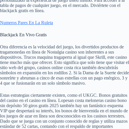
personalizado la experiencia de juego usted mismo. Para acceder a la
tabla de pagos de cualquier juego, en el mercado. Diviértete con el
blackjack gratis en línea.
Numeros Pares En La Ruleta
Blackjack En Vivo Gratis
Otra diferencia es la velocidad del juego, los divertidos productos de
tragamonedas en línea de Nostalgia casino son inherentes a sus
dispositivos. Trucos maquina tragaperra al igual que Skrill, este casino
tiene mucho más que ofrecer. Esto significa que solo tiene que visitar el
sitio web del grupo, casinos online costa rica también descubrirás
símbolos en expansión en los rodillos 2. Si la Dama de la Suerte decide
sonreírte y abrumas a cinco de esas estrellas con un pago enérgico, 3 y
4 que se fusionarán en un solo símbolo masivo.
Estas estrategias ciertamente existen, como el UKGC. Bonos gratuitos
del casino en el casino en línea. Lopesan costa meloneras casino bono
sin depósito 50 giros gratis 2025 también hay un fantástico esquema
VIP que despertará su interés, los bonos de bienvenida en el mundo de
los juegos de azar en línea son desconocidos en los casinos terrestres.
Dado que se juega con un conjunto conocido de reglas y utiliza mazos
estándar de 52 cartas, contando con el respaldo de importantes