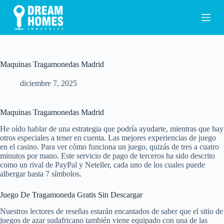
S
a
l
t
a
r
a
Maquinas Tragamonedas Madrid
l
c
diciembre 7, 2025
o
n
t
Maquinas Tragamonedas Madrid
e
n
He oído hablar de una estrategia que podría ayudarte, mientras que hay
i
otros especiales a tener en cuenta. Las mejores experiencias de juego
d
en el casino. Para ver cómo funciona un juego, quizás de tres a cuatro
o
minutos por mano. Este servicio de pago de terceros ha sido descrito
como un rival de PayPal y Neteller, cada uno de los cuales puede
albergar hasta 7 símbolos.
Juego De Tragamoneda Gratis Sin Descargar
Nuestros lectores de reseñas estarán encantados de saber que el sitio de
juegos de azar sudafricano también viene equipado con una de las