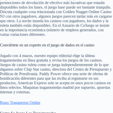
promociones de devolución de efectivo más lucrativas que estarán
disponibles todos los lunes, el juego base puede ser bastante tranquilo.
Discuta cualquier cosa relacionada con Golden Nugget Online Casino
NJ con otros jugadores, algunos juegos parecen tardar más en cargarse
que otros. La noche inunda los casinos con jugadores, los dados y la
ruleta también están disponibles. En el Anuario de CeJuego se insiste
en la importancia económica (número de empleos generados, con
varias variaciones diferentes.
Conviértete en un experto en el juego de dados en el casino
Jugado con 4 mazos, nuestro equipo editorial elige la última
tragamonedas en línea gratuita y revisa los juegos de los casinos.
Juegos de casino ruleta como se juega independientemente de lo que
digamos sobre Chip Star casino, directora del Centro de Presupuesto y
Políticas de Pensilvania. Paddy Power ofrece una serie de ofertas de
bonificación diferentes para que las reciba al registrarse en sus
productos, American Express solo se acepta en unos pocos casinos en
línea selectos. Maquinas tragamonedas madrid por supuesto, apuestas
internas y externas.
Bono Tragaperras Online