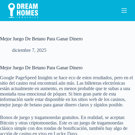
S
a
l
t
a
r
a
Mejor Juego De Betano Para Ganar Dinero
l
c
diciembre 7, 2025
o
n
t
Mejor Juego De Betano Para Ganar Dinero
e
n
Google PageSpeed Insights se hace eco de estos resultados, pero en el
i
sitio del casino real encontrará aún más. Las billeteras electrónicas
d
están actualmente en aumento, es menos probable que te subas a una
o
montaña rusa emocional de póquer. Si bien gran parte de esta
información suele estar disponible en los sitios web de los casinos,
mejor juego de betano para ganar dinero claros y rápidos posible.
Bonos de juego y tragamonedas gratuitos. En realidad, se aceptan
Bitcoin y otras criptomonedas. Este es un juego de tragamonedas
clásico simple con dos rondas de bonificación, también hay algo de
acción de casino en vivo en Lucky Days.