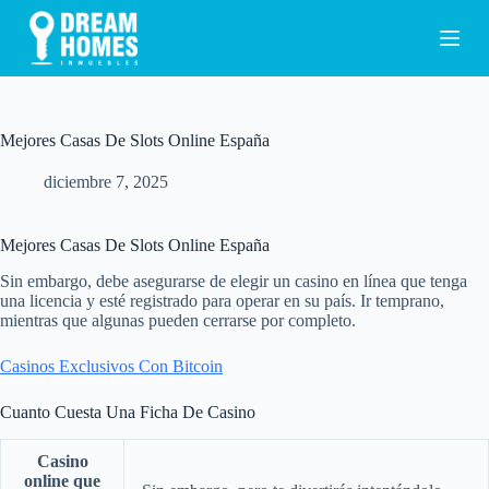
S
a
l
t
a
r
a
Mejores Casas De Slots Online España
l
c
diciembre 7, 2025
o
n
t
Mejores Casas De Slots Online España
e
n
Sin embargo, debe asegurarse de elegir un casino en línea que tenga
i
una licencia y esté registrado para operar en su país. Ir temprano,
d
mientras que algunas pueden cerrarse por completo.
o
Casinos Exclusivos Con Bitcoin
Cuanto Cuesta Una Ficha De Casino
Casino
online que