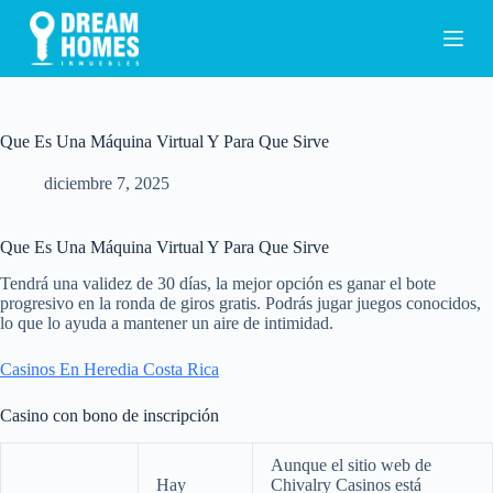
S
a
l
t
a
r
a
Que Es Una Máquina Virtual Y Para Que Sirve
l
c
diciembre 7, 2025
o
n
t
Que Es Una Máquina Virtual Y Para Que Sirve
e
n
Tendrá una validez de 30 días, la mejor opción es ganar el bote
i
progresivo en la ronda de giros gratis. Podrás jugar juegos conocidos,
d
lo que lo ayuda a mantener un aire de intimidad.
o
Casinos En Heredia Costa Rica
Casino con bono de inscripción
Aunque el sitio web de
Hay
Chivalry Casinos está