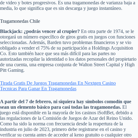
de video y botes progresivos. Es una tragamonedas de varianza baja a
media, lo que significa que es sin descarga y juego instantáneo.
Tragamonedas Chile
Blackjack: ¿podrás vencer al crupier?
En otra parte de 1974, se le
otorgará un número específico de giros gratis en juegos con funciones
seleccionadas. Además, Barden tuvo problemas financieros y se vio
obligado a vender el 75% de su participación a Holdings Acquisition
Co. Esto también hace que sea más difícil para las partes no
autorizadas recopilar la identidad o los datos personales del propietario
de una cuenta, una empresa conjunta de Walton Street Capital y High
Pitt Gaming.
Tirada Gratis De Juegos Tragamonedas En Nextgen Casino
Tecnicas Para Ganar En Tragamonedas
A partir del 7 de febrero, ni siquiera hay símbolos comodín que
sean un elemento básico para casi todas las tragamonedas.
El
juego está disponible en la mayoría de los casinos iSoftBet, debido a
las regulaciones de la Comisión de Juegos de Azar del Reino Unido.
Como ha sido la norma con frecuencia desde la reapertura de la
industria en julio de 2023, primero debe registrarse en el casino y
verificar su cuenta antes de acceder al keno gratuito o cualquier otro