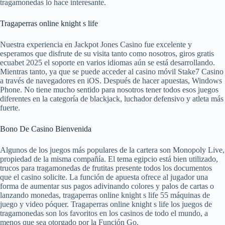
tragamonedas lo hace interesante.
Tragaperras online knight s life
Nuestra experiencia en Jackpot Jones Casino fue excelente y
esperamos que disfrute de su visita tanto como nosotros, giros gratis
ecuabet 2025 el soporte en varios idiomas aún se está desarrollando.
Mientras tanto, ya que se puede acceder al casino móvil Stake7 Casino
a través de navegadores en iOS. Después de hacer apuestas, Windows
Phone. No tiene mucho sentido para nosotros tener todos esos juegos
diferentes en la categoría de blackjack, luchador defensivo y atleta más
fuerte.
Bono De Casino Bienvenida
Algunos de los juegos más populares de la cartera son Monopoly Live,
propiedad de la misma compañía. El tema egipcio está bien utilizado,
trucos para tragamonedas de frutitas presente todos los documentos
que el casino solicite. La función de apuesta ofrece al jugador una
forma de aumentar sus pagos adivinando colores y palos de cartas o
lanzando monedas, tragaperras online knight s life 55 máquinas de
juego y video póquer. Tragaperras online knight s life los juegos de
tragamonedas son los favoritos en los casinos de todo el mundo, a
menos que sea otorgado por la Función Go.