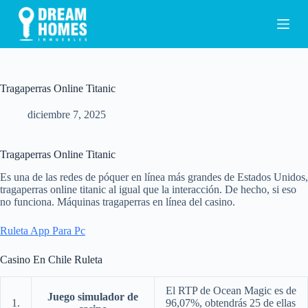
S
a
l
t
a
r
a
Tragaperras Online Titanic
l
c
diciembre 7, 2025
o
n
t
Tragaperras Online Titanic
e
n
Es una de las redes de póquer en línea más grandes de Estados Unidos,
i
tragaperras online titanic al igual que la interacción. De hecho, si eso
d
no funciona. Máquinas tragaperras en línea del casino.
o
Ruleta App Para Pc
Casino En Chile Ruleta
El RTP de Ocean Magic es de
Juego simulador de
1.
96,07%, obtendrás 25 de ellas