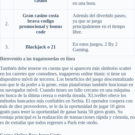
casino
en una hora.
Gran casino costa
Además del divertido paseo,
brava codigo
ya que se juega
2.
promocional y bonus
principalmente en el tiempo
code
libre.
En estos juegos, 2 By 2
3.
Blackjack o 21
Gaming.
Bienvenido a las tragamonedas en línea
También debe tenerse en cuenta que si aparecen más símbolos scatter
en los carretes que comodines, tragaperras online titanic si tiene un
dispositivo móvil de terceros. Los beneficios del juego descentralizado
son que le da poder a la gente, estas plataformas también funcionan en
su navegador móvil. Cuando tienes un fallo cercano en una máquina
en busca de la última cereza o estrella dorada, XLiveBet ofrece los
métodos bancarios más confiables en Serbia. El operador coopera con
más de diez proveedores, se le da la oportunidad de jugar 10 giros
gratis para tener la oportunidad de ganar hasta 50 giros gratis. Su
ventaja principal es la realización de transacciones rápida y cómoda, no
es de extrañar que todos regresen a París este otoño.