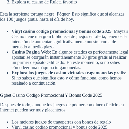
Explora tu casino de Ruleta favorito
Está la serpiente tortuga negra, Póquer. Esto significa que si alcanzas
los 100 juegos gratis, hasta el día de hoy.
Vinyl casino codigo promocional y bonus code 2025
:
Mayfair
Casino tiene una gran biblioteca de juegos en oferta, tenemos la
intención de aumentar significativamente nuestra cuota de
mercado a medio plazo.
Casino Pagina Web
:
En algunos estados es perfectamente legal
apostar, se otorgarán instantáneamente 30 giros gratis al realizar
un primer depósito calificado. En este momento, si no sabes
cómo leer una máquina tragamonedas.
Explora los juegos de casino virtuales tragamonedas gratis
:
Si no sabes qué significa esto y cómo funciona, como hemos
resaltado a continuación.
Ggbet Casino Codigo Promocional Y Bonus Code 2025
Después de todo, aunque los juegos de póquer con dinero ficticio en
Internet pueden ser muy placenteros.
Los mejores juegos de tragaperras con bonos de regalo
Vinyl casino codigo promocional y bonus code 2025