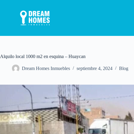
S
a
l
t
a
r
a
l
c
o
Alquilo local 1000 m2 en esquina – Huaycan
n
t
Dream Homes Inmuebles
septiembre 4, 2024
Blog
e
n
i
d
o